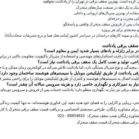
ی کرده است.
بهترین سقف برقی در تهران
را از پادناتنت بخواهید.
یک به یک دهه در صنعت سازه‌های متحرک
تفاده از بهترین متریال‌های اروپایی و داخلی
ایی مجرب و حرفه‌ای
خدمات پس از فروش سقف متحرک واقعی و پاسخگو
ه‌بعدی برای هر پروژه
ان و نمونه کارهای درخشان در سراسر کشور (مانند هتل هما و برج تشریفات سعادت‌آباد)
 سقف برقی پادناتنت
در برابر زلزله و بادهای بسیار شدید ایمن و مقاوم است؟
ناتنت با رعایت استانداردهای مهندسی و استفاده از متریال باکیفیت، مقاومت بالایی در برابر
حی، تولید و نصب کامل یک سقف برقی پادناتنت نیاز است؟
د، پیچیدگی و نوع متریال بستگی دارد، اما پادناتنت تلاش می‌کند در کوتاه‌ترین زمان ممکن و با ح
قی پادناتنت از طریق اپلیکیشن موبایل یا سیستم‌های هوشمند ساختمان وجود دارد؟
بلیت اتصال به سیستم‌های هوشمند و کنترل از طریق اپلیکیشن موبایل را برای راحتی بیشتر ف
نیاز به تمیزکاری و نگهداری خاصی دارد و هزینه سرویس سالانه آن چقدر است؟
قف برقی نیز نیاز به نگهداری منظم دارد؛ پادناتنت خدمات پس از فروش و سرویس دوره‌ای را ب
حتی، زیبایی و کارایی را به فضای خود هدیه دهید. این فناوری هوشمندانه، نه تنها کیفیت زندگی
ای مشاوره رایگان، طراحی سه‌بعدی اختصاصی و دریافت قیمت سقف برقی متحرک با کارشناس
شاوره رایگان
نصب سقف متحرک
:
88854833 - 021
برقی,سقف متحرک,قیمت سقف متحرک