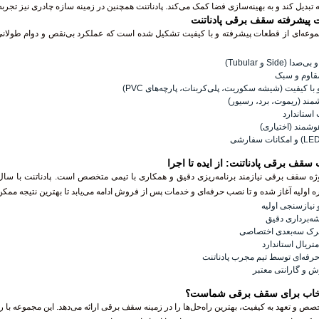
انه تبدیل کند و به بهینه‌سازی فضا کمک می‌کند. پادناتنت همچنین در زمینه سازه چادری نیز تجرب
ت پیشرفته سقف برقی پادناتنت
وعه‌ای از قطعات پیشرفته و با کیفیت تشکیل شده است که عملکرد بی‌نقص و دوام طولانی‌مدت
Sid و Tubular)
مقاوم و سبک
ا کیفیت (شیشه سکوریت، پلی‌کربنات، پارچه‌های PVC)
ند (ریموت، برد، رسیور)
 استاندارد
شمند (اختیاری)
سقف برقی پادناتنت: از ایده تا اجرا
ژه سقف برقی نیازمند برنامه‌ریزی دقیق و همکاری با تیمی متخصص است. پادناتنت با سال‌ها
ره اولیه آغاز شده و تا نصب حرفه‌ای و خدمات پس از فروش ادامه می‌یابد تا بهترین نتیجه ممکن 
یازسنجی اولیه
شه‌برداری دقیق
ک سه‌بعدی اختصاصی
 متریال استاندارد
ه‌ای توسط تیم مجرب پادناتنت
 و گارانتی معتبر
انتخاب برای سقف برقی شماست؟
 تخصص و تعهد به کیفیت، بهترین راه‌حل‌ها را در زمینه سقف برقی ارائه می‌دهد. این مجموعه با