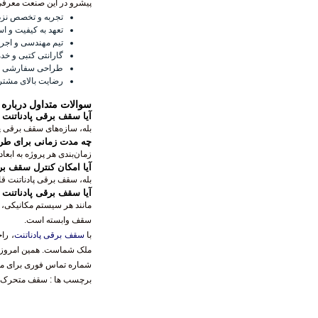
پیشرو در این صنعت معرف
تجربه و تخصص نزد
تعهد به کیفیت و اس
تیم مهندسی و اجر
گارانتی کتبی و 
طراحی سفارشی و س
رضایت بالای مشتری
سوالات متداول درباره
آیا سقف برقی پادناتنت 
بله، سازه‌های سقف برقی پاد
چه مدت زمانی برای طرا
زمان‌بندی هر پروژه به ابعا
آیا امکان کنترل سقف بر
بله، سقف برقی پادناتنت قا
آیا سقف برقی پادناتنت 
مانند هر سیستم مکانیکی، س
سقف وابسته است.
با
سقف برقی پادناتنت
، را
ملک شماست. همین امروز بر
شماره تماس فوری برای م
برچسب ها :
سقف متحرک 