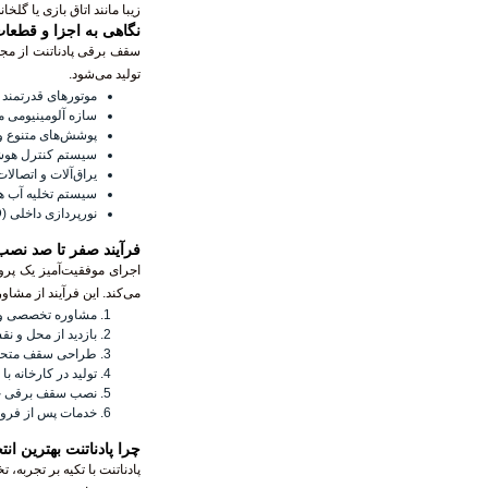
زیبا مانند اتاق بازی یا گلخ
نگاهی به اجزا و قطعا
سقف برقی پادناتنت از مجم
تولید می‌شود.
موتورهای قدرتمند و بی‌صدا (e
سازه آلومینیومی 
پوشش‌های متنوع و ب
سیستم کنترل هوشم
یراق‌آلات و اتصالات
سیستم تخلیه آب هو
نورپردازی داخلی (LED) و امکانات سفارشی
فرآیند صفر تا صد نصب 
اجرای موفقیت‌آمیز یک پرو
می‌کند. این فرآیند از مشاو
مشاوره تخصصی و ن
بازدید از محل و نق
طراحی سقف متحر
تولید در کارخانه با
نصب سقف برقی حرف
خدمات پس از فروش
چرا پادناتنت بهترین 
پادناتنت با تکیه بر تجربه،