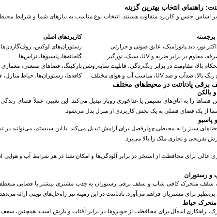
نت: راهنمای انتخاب بهترین گزینه
بر اساس جنس و کاربرد متفاوت هستند. انتخاب نوع مناسب به نیازهای شما و شرایط محیطی
 برجسته
کاربردهای اصلی
ثر نور، دید پانورامیک، عایق صوتی و حرارتی
رستوران‌های لوکس، روف‌گاردن‌ها
 مقاوم در برابر ضربه و UV، سبک، نورگیر
گلخانه‌ها، پاسیوها، تراس‌ها
حکام بالا، مقاومت در برابر زنگ‌زدگی، قابلیت سایه‌روشن
پارکینگ، فضاهای صنعتی، معماری 
، ضدآب و ضد UV، مناسب آب و هوای مختلف
کافه‌ها، رستوران‌ها، حیاط منازل،
ف برقی پادناتنت در محیط‌های مختلف
 بالکن
ضاها را به اتاق‌های نشیمن یا غذاخوری روباز تبدیل می‌کند. این تغییر، عملاً فضای زندگی
 از یک فضای فصلی به یک بخش کاربردی از منزل بدل می‌شود.
 پاسیو
ای سبز را به محیطی چهارفصل برای آرامش تبدیل می‌کند. با این سیستم، می‌توانید در تم
زش تفریحی و تجاری ملک را بالا می‌برد.
عالی برای محافظت از استخر در برابر آلودگی‌ها و امکان شنا در هر شرایط آب و هوایی ا
و رستوران
 سقف متحرک کافی شاپ و سقف برقی رستوران به جذب مشتری بیشتر با فضایی منعطف و د
ی‌نظیر برای مشتریان فراهم می‌آورد. پادناتنت در این زمینه نیز راه‌حل‌های نوینی ارائه می‌دهد.
 متحرک حیاط
، راهکاری ایده‌آل برای محافظت از خودروها در برابر آفتاب و بارش است. همچنین، سقف 