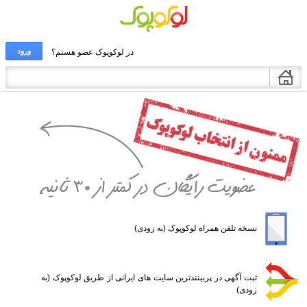
ورود
در لوکوپوک عضو هستم؟
نسخه تلفن همراه لوکوپوک (به زودی)
ثبت آگهی در پربینندترین سایت های ایرانی از طریق لوکوپوک (به
زودی)