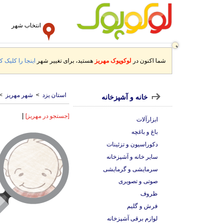
انتخاب شهر
شما اکنون در
لوکوپوک مهریز
هستید، برای تغییر شهر
اینجا را کلیک کن
استان یزد
>
شهر مهریز
>
خانه و آشپزخانه
|
[جستجو در مهریز]
ابزارآلات
باغ و باغچه
دکوراسیون و تزئینات
سایر خانه و آشپزخانه
سرمایشی و گرمایشی
صوتی و تصویری
ظروف
فرش و گلیم
لوازم برقی آشپزخانه