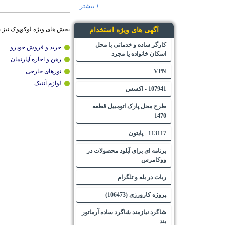
+ بیشتر ...
بخش های ویژه لوکوپوک نیز 
آگهی های ویژه استخدام
کارگر ساده و خدماتی با محل
خرید و فروش خودرو
اسکان خانواده یا مجرد
رهن و اجاره آپارتمان
VPN
تورهای خارجی
لوازم آنتیک
107941 - اکسس
طرح محل پارک اتومبیل قطعه
1470
113117 - پایتون
برنامه ای برای آپلود محصولات در
ووکامرس
ربات در بله و تلگرام
پروژه کارورزی (106473)
شاگرد نیازمند شاگرد ساده آرماتور
بند