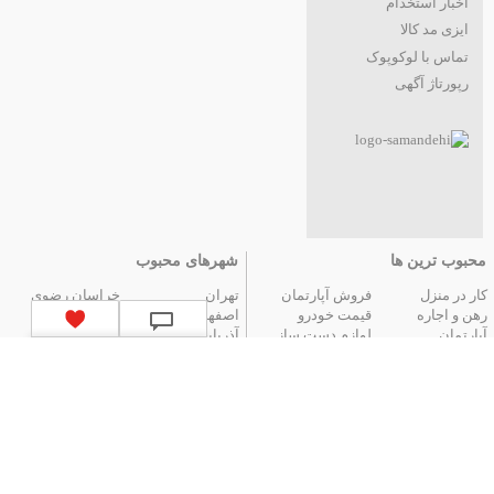
اخبار استخدام
ایزی مد کالا
تماس با لوکوپوک
رپورتاژ آگهی
محبوب ترین ها
شهرهای محبوب
کار در منزل
فروش آپارتمان
تهران
خراسان رضوی
رهن و اجاره
قیمت خودرو
اصفهان
فارس
آپارتمان
لوازم دست ساز
آذربایجان شرقی
مازندران
عتیقه جات و آنتیک
گوشی موبایل
البرز
گیلان
تور ارزان آنتالیا
تور هوایی مشهد
کردستان
تور زمینی مشهد
لیست استان‌های ایران
|
آگهی های قدیمی
|
تمام آگهی ها
جستجوهای محبوب