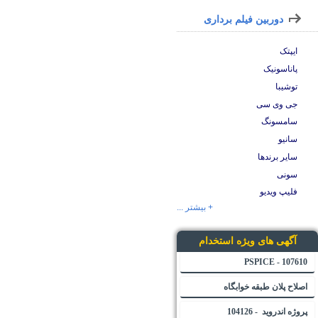
دوربین فیلم برداری
ایپتک
پاناسونیک
توشیبا
جی وی سی
سامسونگ
سانیو
سایر برندها
سونی
فلیپ ویدیو
+ بیشتر ...
آگهی های ویژه استخدام
107610 - PSPICE
اصلاح پلان طبقه خوابگاه
پروژه اندروید - 104126