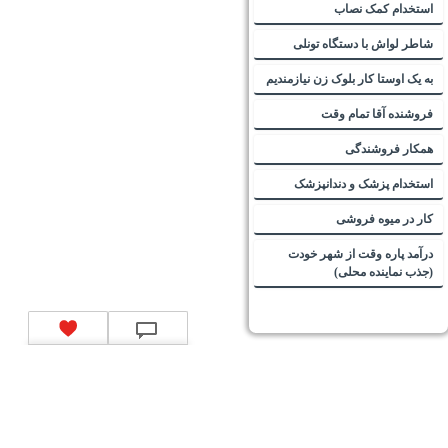
استخدام کمک نصاب
شاطر لواش با دستگاه تونلی
به یک اوستا کار بلوک زن نیازمندیم
فروشنده آقا تمام وقت
همکار فروشندگی
استخدام پزشک و دندانپزشک
کار در میوه فروشی
درآمد پاره وقت از شهر خودت
(جذب نماینده محلی)
تماس با ما
|
موتور جستجوی فرصت‌های شغلی
|
اخبار استخدام
|
استخدام‌های دولتی
|
استخدام‌
بانک‌ها و موسسات مالی
|
استخدام‌ نیروهای مسلح
|
استخدام‌ شرکت‌های معتبر
|
ایزی مد کالا
|
شبا
چیست؟
|
کد شبای بانک ملی
|
کد شبای بانک صادرات
|
کد شبای بانک تجارت
|
کد شبای بانک سپه
|
کد
شبای بانک توصعه صادرات
|
کد شبای بانک کشاورزی
|
کد شبای بانک صنعت و معدن
|
کد شبای بانک
انصار
|
کد شبای بانک سامان
|
کد شبای بانک اقتصادنوین
|
کد شبای بانک پاسارگاد
|
کد شبای بانک