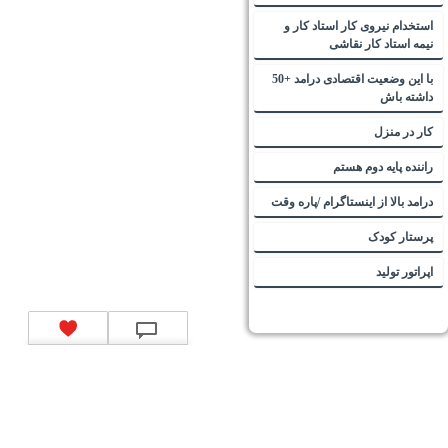
استخدام نیروی کار استاد کار و
نیمه استاد کار نقاشی
با این وضعیت اقتصادی درامد +50
داشته باش
کار در منزل
راننده پایه دوم هستم
درامد بالا از اینستاگرام /پاره وقت
پرستار کودک
اپراتور تولید
تماس با ما
|
موتور جستجوی فرصت‌های شغلی
|
اخبار استخدام
|
استخدام‌های دولتی
|
استخدام‌
بانک‌ها و موسسات مالی
|
استخدام‌ نیروهای مسلح
|
استخدام‌ شرکت‌های معتبر
|
ایزی مد کالا
|
شبا
چیست؟
|
کد شبای بانک ملی
|
کد شبای بانک صادرات
|
کد شبای بانک تجارت
|
کد شبای بانک سپه
|
کد
شبای بانک توصعه صادرات
|
کد شبای بانک کشاورزی
|
کد شبای بانک صنعت و معدن
|
کد شبای بانک
انصار
|
کد شبای بانک سامان
|
کد شبای بانک اقتصادنوین
|
کد شبای بانک پاسارگاد
|
کد شبای بانک