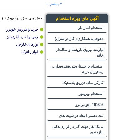
+ بیشتر ...
بخش های ویژه لوکوپوک نیز 
آگهی های ویژه استخدام
استخدام انبار دار
خرید و فروش خودرو
رهن و اجاره آپارتمان
دعوت به همکاری ( کار در منزل)
تورهای خارجی
نیازمند نیروی باریستا و سالندار
لوازم آنتیک
خانم
استخدام باریستا،ویتر،صندوقدار در
رستوران دربند
کارگر ساده تزریق پلاستیک
استخدام ویزیتور
105857 - هومر پرو
ثبت دستی اعداد در شیت های
به یک نفر جهت کار در لوازم یدکی
نیازمندیم