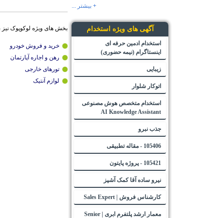
+ بیشتر ...
بخش های ویژه لوکوپوک نیز 
آگهی های ویژه استخدام
استخدام ادمین حرفه ای
خرید و فروش خودرو
اینستاگرام (نیمه حضوری)
رهن و اجاره آپارتمان
زیبایی
تورهای خارجی
لوازم آنتیک
اتوکار شلوار
استخدام متخصص هوش مصنوعی
AI Knowledge Assistant
جذب نبرو
105406 - مقاله تطبیقی
105421 - پروژه پایتون
نیرو ساده آقا کمک آشپز
کارشناس فروش | Sales Expert
معمار ارشد پلتفرم ابری | Senior
Cloud Platform Architect -