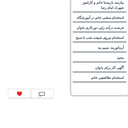
نیازمند باریستا خانم و کاراموز
شهرک امام رضا
استخدام منشی خانم در آموزشگاه
فرصت درآمد زایی دورکاری بانوان
استخدام نیروی شیفت شب تا صبح
آرماتوربند .سیم بند
مجید
آگهی کار برای بانوان
استخدام نظافتچی خانم
تماس با ما
|
موتور جستجوی فرصت‌های شغلی
|
اخبار استخدام
|
استخدام‌های دولتی
|
استخدام‌
بانک‌ها و موسسات مالی
|
استخدام‌ نیروهای مسلح
|
استخدام‌ شرکت‌های معتبر
|
ایزی مد کالا
|
شبا
چیست؟
|
کد شبای بانک ملی
|
کد شبای بانک صادرات
|
کد شبای بانک تجارت
|
کد شبای بانک سپه
|
کد
شبای بانک توصعه صادرات
|
کد شبای بانک کشاورزی
|
کد شبای بانک صنعت و معدن
|
کد شبای بانک
انصار
|
کد شبای بانک سامان
|
کد شبای بانک اقتصادنوین
|
کد شبای بانک پاسارگاد
|
کد شبای بانک