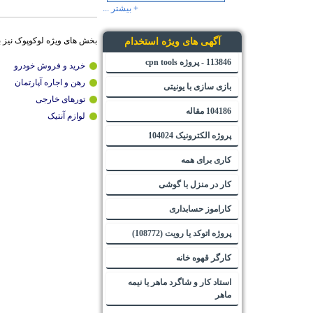
+ بیشتر ...
بخش های ویژه لوکوپوک نیز 
آگهی های ویژه استخدام
113846 - پروژه cpn tools
خرید و فروش خودرو
رهن و اجاره آپارتمان
بازی سازی با یونیتی
تورهای خارجی
104186 مقاله
لوازم آنتیک
پروژه الکترونیک 104024
کاری برای همه
کار در منزل با گوشی
کاراموز حسابداری
پروژه اتوکد یا رویت (108772)
کارگر قهوه خانه
استاد کار و شاگرد ماهر یا نیمه
ماهر