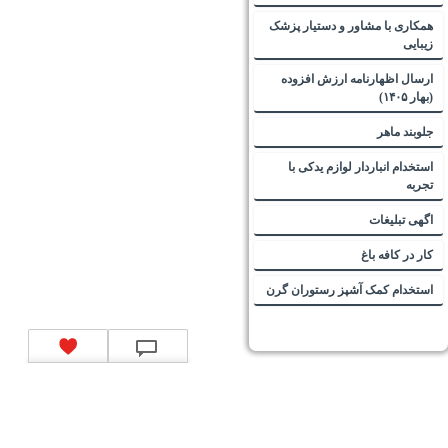
همکاری با مشاور و دستیار پزشک
زیبایی
ارسال اظهارنامه ارزش افزوده
(بهار ۱۴۰۵)
جلوبند ماهر
استخدام انباردار لوازم یدکی با
تجربه
اگهی تبلیغات
کار در کافه باغ
استخدام کمک آشپز رستوران گرن
تماس با ما
|
موتور جستجوی فرصت‌های شغلی
|
اخبار استخدام
|
استخدام‌های دولتی
|
استخدام‌
بانک‌ها و موسسات مالی
|
استخدام‌ نیروهای مسلح
|
استخدام‌ شرکت‌های معتبر
|
ایزی مد کالا
|
شبا
چیست؟
|
کد شبای بانک ملی
|
کد شبای بانک صادرات
|
کد شبای بانک تجارت
|
کد شبای بانک سپه
|
کد
شبای بانک توصعه صادرات
|
کد شبای بانک کشاورزی
|
کد شبای بانک صنعت و معدن
|
کد شبای بانک