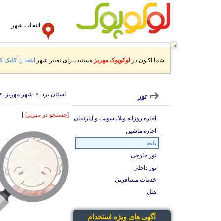
انتخاب شهر
شما اکنون در
لوکوپوک مهریز
هستید، برای تغییر شهر
اینجا را کلیک کن
استان یزد
>
شهر مهریز
>
تور
|
[جستجو در مهریز]
اجاره روزانه ویلا، سویت و آپارتمان
اجاره ماشین
بلیط
تور خارجی
تور داخلی
خدمات مسافرتی
هتل
آگهی های ویژه استخدام